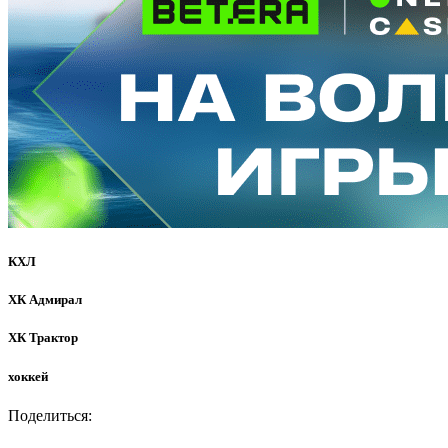
КХЛ
ХК Адмирал
ХК Трактор
хоккей
Поделиться: