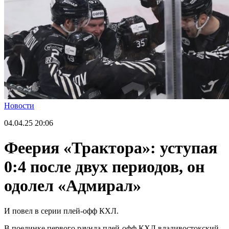
Новости
04.04.25
20:06
Феерия «Трактора»: уступая
0:4 после двух периодов, он
одолел «Адмирал»
И повел в серии плей-офф КХЛ.
В поединке первого раунда плей-офф КХЛ владивостокский