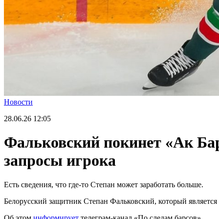
Новости
28.06.26
12:05
Фальковский покинет «Ак Бар
запросы игрока
Есть сведения, что где-то Степан может заработать больше.
Белорусский защитник Степан Фальковский, который является 
Об этом
информирует
телеграм-канал «По следам барсов».