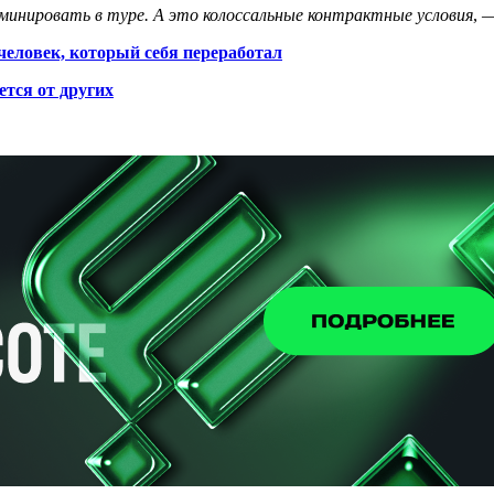
минировать в туре. А это колоссальные контрактные условия
, 
еловек, который себя переработал
ется от других