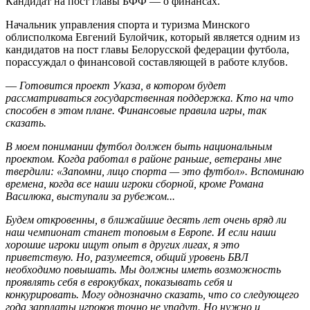
Кандидат на пост главы БФФ — о финансах.
Начальник управления спорта и туризма Минского
облисполкома Евгений Булойчик, который является одним из
кандидатов на пост главы Белорусской федерации футбола,
порассуждал о финансовой составляющей в работе клубов.
—
Готовится проект Указа, в котором будет
рассматриваться государственная поддержка. Кто на что
способен в этом плане. Финансовые правила игры, так
сказать.
В моем понимании футбол должен быть национальным
проектом. Когда работал в районе раньше, ветераны мне
твердили: «Запомни, лицо спорта — это футбол». Вспоминаю
времена, когда все наши игроки сборной, кроме Романа
Василюка, выступали за рубежом...
Будем откровенны, в ближайшие десять лет очень вряд ли
наш чемпионат станет топовым в Европе. И если наши
хорошие игроки ищут опыт в других лигах, я это
приветствую. Но, разумеется, общий уровень БВЛ
необходимо повышать. Мы должны иметь возможность
проявлять себя в еврокубках, показывать себя и
конкурировать. Могу однозначно сказать, что со следующего
года зарплаты игроков точно не упадут. Но нужно и