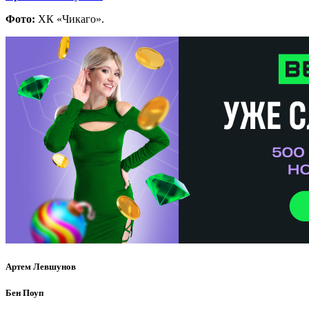
Фото:
ХК «Чикаго».
Артем Левшунов
Бен Поуп