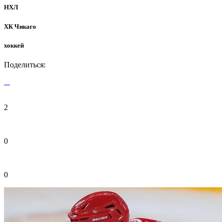
НХЛ
ХК Чикаго
хоккей
Поделиться:
2
0
0