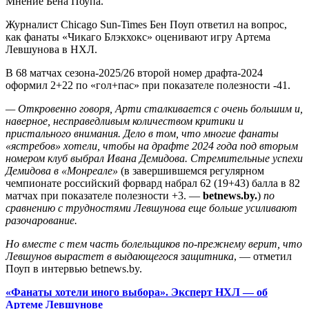
Мнение Бена Поупа.
Журналист Chicago Sun-Times Бен Поуп ответил на вопрос,
как фанаты «Чикаго Блэкхокс» оценивают игру Артема
Левшунова в НХЛ.
В 68 матчах сезона-2025/26 второй номер драфта-2024
оформил 2+22 по «гол+пас» при показателе полезности -41.
—
Откровенно говоря, Арти
сталкивается с очень большим и,
наверное, несправедливым количеством критики и
пристального внимания. Дело в том, что многие фанаты
«ястребов» хотели, чтобы на драфте 2024 года под вторым
номером клуб выбрал Ивана Демидова. Стремительные успехи
Демидова в «Монреале»
(в завершившемся регулярном
чемпионате российский форвард набрал 62 (19+43) балла в 82
матчах при показателе полезности +3. —
betnews
.
by
.
)
по
сравнению с трудностями Левшунова еще больше усиливают
разочарование.
Но вместе с тем часть болельщиков по-прежнему верит, что
Левшунов вырастет в выдающегося защитника
, — отметил
Поуп в интервью betnews.by.
«Фанаты хотели иного выбора». Эксперт НХЛ — об
Артеме Левшунове