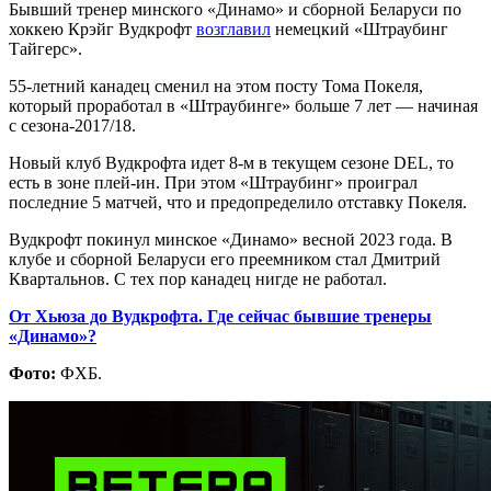
Бывший тренер минского «Динамо» и сборной Беларуси по
хоккею Крэйг Вудкрофт
возглавил
немецкий «Штраубинг
Тайгерс».
55-летний канадец сменил на этом посту Тома Покеля,
который проработал в «Штраубинге» больше 7 лет — начиная
с сезона-2017/18.
Новый клуб Вудкрофта идет 8-м в текущем сезоне DEL, то
есть в зоне плей-ин. При этом «Штраубинг» проиграл
последние 5 матчей, что и предопределило отставку Покеля.
Вудкрофт покинул минское «Динамо» весной 2023 года. В
клубе и сборной Беларуси его преемником стал Дмитрий
Квартальнов. С тех пор канадец нигде не работал.
От Хьюза до Вудкрофта. Где сейчас бывшие тренеры
«Динамо»?
Фото:
ФХБ.