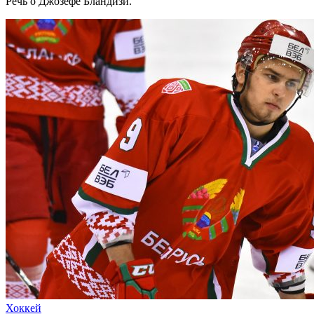
Речь о Джозефе Бландизи.
Хоккей