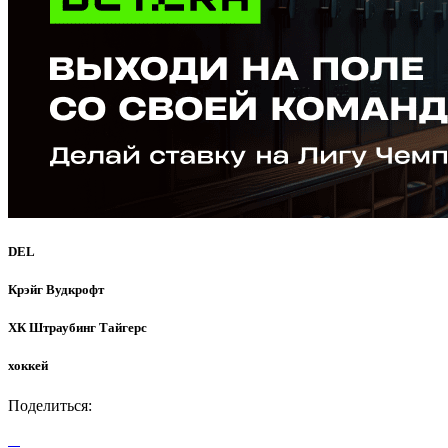
DEL
Крэйг Вудкрофт
ХК Штраубинг Тайгерс
хоккей
Поделиться: