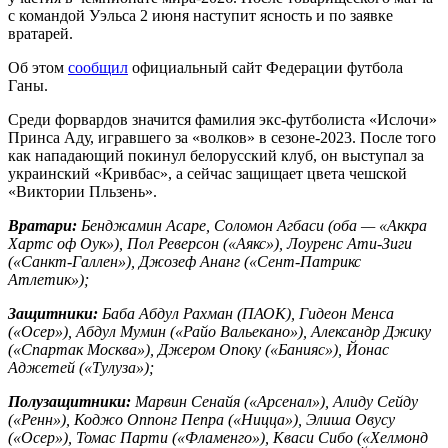
с командой Уэльса 2 июня наступит ясность и по заявке
вратарей.
Об этом
сообщил
официальный сайт Федерации футбола
Ганы.
Среди форвардов значится фамилия экс-футболиста «Ислочи»
Принса Аду, игравшего за «волков» в сезоне-2023. После того
как нападающий покинул белорусский клуб, он выступал за
украинский «Кривбас», а сейчас защищает цвета чешской
«Виктории Пльзень».
Вратари:
Бенджамин Асаре, Соломон Агбаси (оба — «Аккра
Хартс оф Оук»), Пол Реверсон («Аякс»), Лоуренс Ати-Зиги
(«Санкт-Галлен»), Джозеф Ананг («Сент-Патрикс
Атлетик»);
Защитники:
Баба Абдул Рахман (ПАОК), Гидеон Менса
(«Осер»), Абдул Мумин («Райо Вальекано»), Александр Джику
(«Спартак Москва»), Джером Опоку («Банияс»), Йонас
Аджетей («Тулуза»);
Полузащитники:
Марвин Сенайя («Арсенал»), Алиду Сейду
(«Ренн»), Коджо Оппонг Пепра («Ницца»), Элиша Овусу
(«Осер»), Томас Парти («Фламенго»), Кваси Сибо («Хелмонд