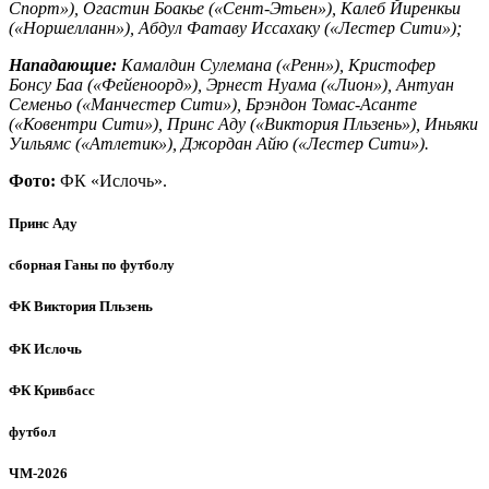
Спорт»), Огастин Боакье («Сент-Этьен»), Калеб Йиренкьи
(«Норшелланн»), Абдул Фатаву Иссахаку («Лестер Сити»);
Нападающие:
Камалдин Сулемана («Ренн»), Кристофер
Бонсу Баа («Фейеноорд»), Эрнест Нуама («Лион»), Антуан
Семеньо («Манчестер Сити»), Брэндон Томас-Асанте
(«Ковентри Сити»), Принс Аду («Виктория Пльзень»), Иньяки
Уильямс («Атлетик»), Джордан Айю («Лестер Сити»).
Фото:
ФК «Ислочь».
Принс Аду
сборная Ганы по футболу
ФК Виктория Пльзень
ФК Ислочь
ФК Кривбасс
футбол
ЧМ-2026