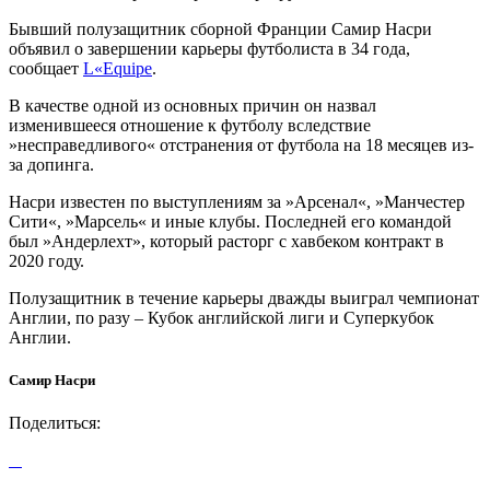
Бывший полузащитник сборной Франции Самир Насри
объявил о завершении карьеры футболиста в 34 года,
сообщает
L«Equipe
.
В качестве одной из основных причин он назвал
изменившееся отношение к футболу вследствие
»несправедливого« отстранения от футбола на 18 месяцев из-
за допинга.
Насри известен по выступлениям за »Арсенал«, »Манчестер
Сити«, »Марсель« и иные клубы. Последней его командой
был »Андерлехт», который расторг с хавбеком контракт в
2020 году.
Полузащитник в течение карьеры дважды выиграл чемпионат
Англии, по разу – Кубок английской лиги и Суперкубок
Англии.
Самир Насри
Поделиться: