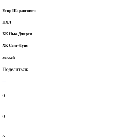
Егор Шарангович
НХЛ
ХК Нью-Джерси
ХК Сент-Луис
хоккей
Поделиться:
0
0