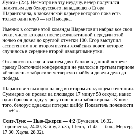
Луиса» (2:4). Несмотря на эту неудачу, вечер получился
памятным для белорусского нападающего Егора
Шаранговича, в заокеанской карьере которого пока есть
только один клуб — из Ньюарка.
Именно в составе этой команды Шарангович набрал все свои
очки, число которых после результативной передачи этой
ночью он довел до круглой отметки 100. Егор выступил
ассистентом при втором взятии хозяйских ворот, которое
случилось в середине второй двадцатиминутки.
Отсалютовать еще и взятием двух баллов в данной встрече
гранду Восточной конференции не удалось: в третьем периоде
«блюзмены» забросили четвертую шайбу и довели дело до
победы.
Шарангович выходил на лед во втором атакующем сочетании.
Суммарно он провел на площадке 17 минут 58 секунд, нанес
один бросок и одну угрозу соперника заблокировал. Кроме
того, белорус однажды потерял шайбу. Показатель полезности
— «+1».
Сент-Луис — Нью-Джерси — 4:2
(Бучневич, 16.32,
Торопченко, 24.00, Кайру, 25.35, Шенн, 51.42 — бол.; Мерсер,
17.30, Хаула, 28.32).