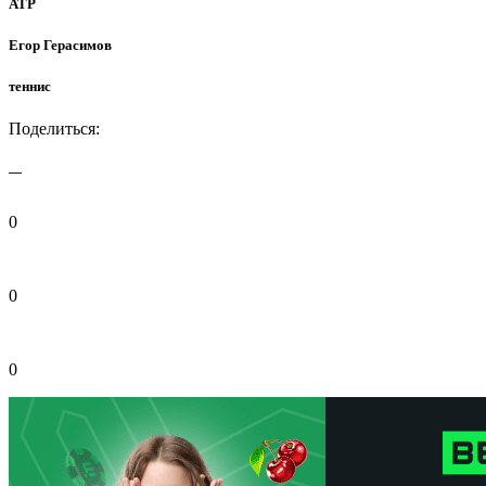
ATP
Егор Герасимов
теннис
Поделиться:
0
0
0