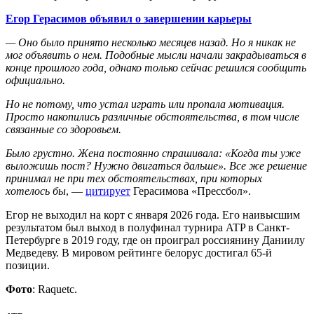
Егор Герасимов объявил о завершении карьеры
— Оно было принято несколько месяцев назад. Но я никак не
мог объявить о нем. Подобные мысли начали закрадываться в
конце прошлого года, однако только сейчас решился сообщить
официально.
Но не потому, что устал играть или пропала мотивация.
Просто накопились различные обстоятельства, в том числе
связанные со здоровьем.
Было грустно. Жена постоянно спрашивала: «Когда ты уже
выложишь пост? Нужно двигаться дальше». Все же решение
принимал не при тех обстоятельствах, при которых
хотелось бы
, —
цитирует
Герасимова «Прессбол».
Егор не выходил на корт с января 2026 года. Его наивысшим
результатом был выход в полуфинал турнира ATP в Санкт-
Петербурге в 2019 году, где он проиграл россиянину Даниилу
Медведеву. В мировом рейтинге белорус достигал 65-й
позиции.
Фото
: Raquetc.