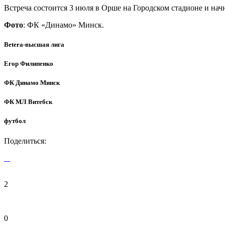
Встреча состоится 3 июля в Орше на Городском стадионе и начн
Фото
: ФК «Динамо» Минск.
Betera-высшая лига
Егор Филипенко
ФК Динамо Минск
ФК МЛ Витебск
футбол
Поделиться:
2
0