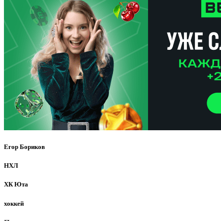
Егор Бориков
НХЛ
ХК Юта
хоккей