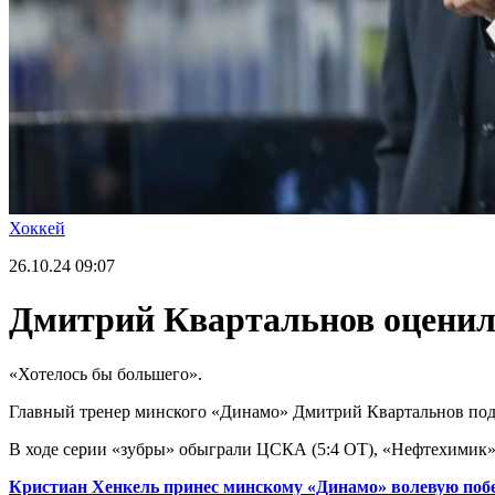
Хоккей
26.10.24
09:07
Дмитрий Квартальнов оценил
«Хотелось бы большего».
Главный тренер минского «Динамо» Дмитрий Квартальнов подв
В ходе серии «зубры» обыграли ЦСКА (5:4 ОТ), «Нефтехимик» (4
Кристиан Хенкель принес минскому «Динамо» волевую побе