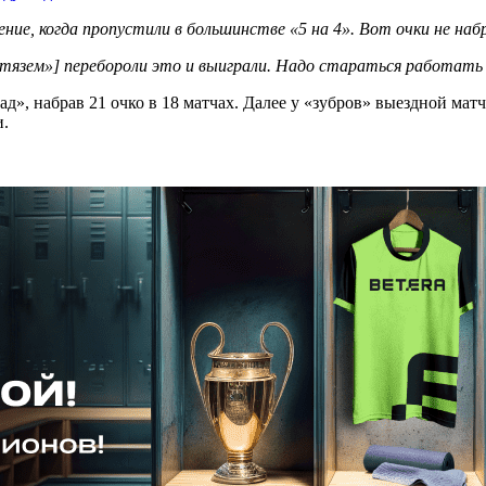
е, когда пропустили в большинстве «5 на 4». Вот очки не набр
итязем»] перебороли это и выиграли. Надо стараться работать
д», набрав 21 очко в 18 матчах. Далее у «зубров» выездной мат
и.