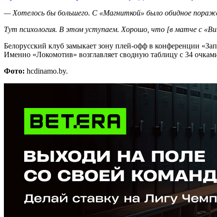
— Хотелось бы большего. С «Магниткой» было обидное поражени
Тут психология. В этом уступаем. Хорошо, что [в матче с «В
Белорусский клуб замыкает зону плей-офф в конференции «Запа
Именно «Локомотив» возглавляет сводную таблицу с 34 очкам
Фото:
hcdinamo.by.