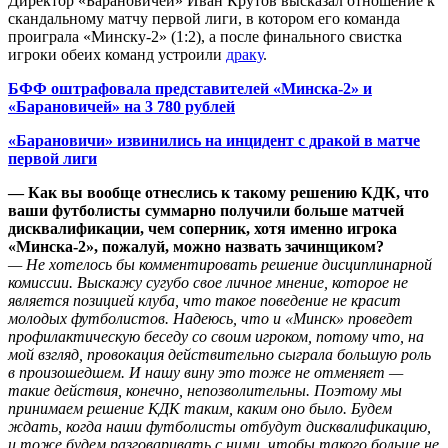
Директор «Барановичей» Иван Крутов высказал отношение к
скандальному матчу первой лиги, в котором его команда
проиграла «Минску-2» (1:2), а после финального свистка
игроки обеих команд устроили
драку
.
БФФ оштрафовала представителей «Минска-2» и
«Барановичей» на 3 780 рублей
«Барановичи» извинились на инцидент с дракой в матче
первой лиги
— Как вы вообще отнеслись к такому решению КДК, что
ваши футболисты суммарно получили больше матчей
дисквалификации, чем соперник, хотя именно игрока
«Минска-2», пожалуй, можно назвать зачинщиком?
— Не хотелось бы комментировать решение дисциплинарной
комиссии. Выскажу сугубо свое личное мнение, которое не
является позицией клуба, что такое поведение не красит
молодых футболистов. Надеюсь, что и «Минск» проведет
профилактическую беседу со своим игроком, потому что, на
мой взгляд, провокация действительно сыграла большую роль
в произошедшем. И нашу вину это тоже не отменяет —
такие действия, конечно, непозволительны. Поэтому мы
принимаем решение КДК таким, каким оно было. Будем
ждать, когда наши футболисты отбудут дисквалификацию,
и тоже будем разговаривать с ними, чтобы такого больше не