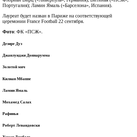
Португалия); Ламин Ямаль («Барселона», Испания).
Лауреат будет назван в Париже на соответствующей
церемонии France Football 22 сентября.
Фото
: ФК «ПСЖ».
Дезире Дуэ
Джанлуиджи Доннарумма
Золотой мяч
Килиан Мбаппе
Ламин Ямаль
Мохамед Салах
Рафинья
Роберт Левандовски
Усман Дембеле