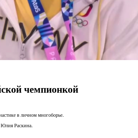
йской чемпионкой
настике в личном многоборье.
а Юлия Раскина.