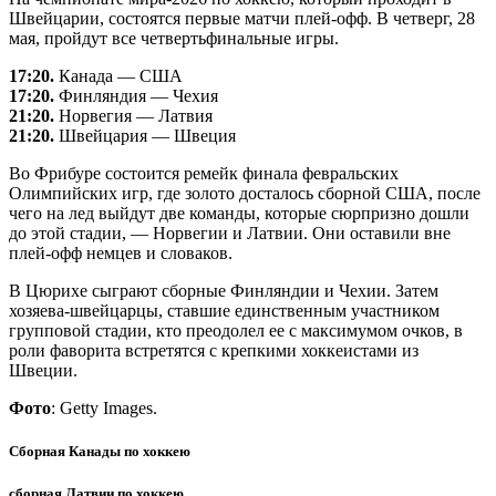
Швейцарии, состоятся первые матчи плей-офф. В четверг, 28
мая, пройдут все четвертьфинальные игры.
17:20.
Канада — США
17:20.
Финляндия — Чехия
21:20.
Норвегия — Латвия
21:20.
Швейцария — Швеция
Во Фрибуре состоится ремейк финала февральских
Олимпийских игр, где золото досталось сборной США, после
чего на лед выйдут две команды, которые сюрпризно дошли
до этой стадии, — Норвегии и Латвии. Они оставили вне
плей-офф немцев и словаков.
В Цюрихе сыграют сборные Финляндии и Чехии. Затем
хозяева-швейцарцы, ставшие единственным участником
групповой стадии, кто преодолел ее с максимумом очков, в
роли фаворита встретятся с крепкими хоккеистами из
Швеции.
Фото
: Getty Images.
Сборная Канады по хоккею
сборная Латвии по хоккею