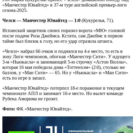
«Манчестер Юнайтед» в 37-м туре английской премьер-лиги
сезона-2025.
Челси — Манчестер Юнайтед — 1:0
(Кукурелья, 71).
Испанский защитник синих поразил ворота «МЮ» головой
после подачи Риза Джеймса. Кстати, сам Джеймс в первом
тайме был близок к голу, но его удар отразила штанга.
«Челси» набрал 66 очков и поднялся на 4-е место, то есть в
зону Лиги чемпионов, обогнав «Манчестер Сити». У идущего
3-м «Ньюкасла» и занимающей 5-ю строчку «Астон Виллы»,
которая 16 мая победила дома «Тоттенхэм» (2:0), столько же
баллов, у «Ман Сити» — 65. Но у «Ньюкасла» и «Ман Сити»
есть по игре в запасе.
«Манчестер Юнайтед» потерпел 18-е поражение в текущем
чемпионате АПЛ и занимает 16-е место. Но вылет команде
Рубена Аморима не грозит.
Фото:
ФК «Манчестер Юнайтед».