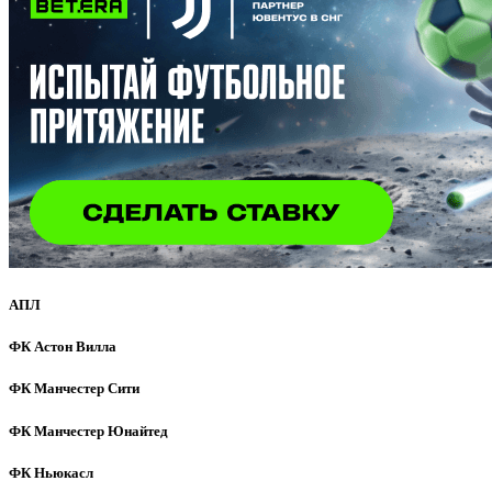
АПЛ
ФК Астон Вилла
ФК Манчестер Сити
ФК Манчестер Юнайтед
ФК Ньюкасл