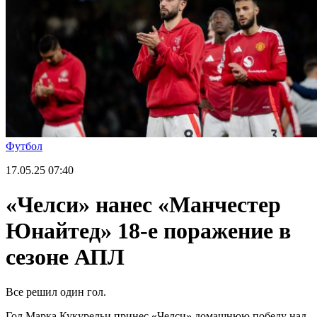
Футбол
17.05.25
07:40
«Челси» нанес «Манчестер
Юнайтед» 18-е поражение в
сезоне АПЛ
Все решил один гол.
Гол Марка Кукурельи принес «Челси» домашнюю победу над