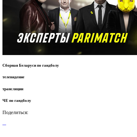
Сборная Беларуси по гандболу
телевидение
трансляции
ЧЕ по гандболу
Поделиться: