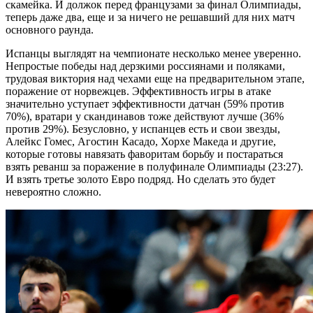
скамейка. И должок перед французами за финал Олимпиады,
теперь даже два, еще и за ничего не решавший для них матч
основного раунда.
Испанцы выглядят на чемпионате несколько менее уверенно.
Непростые победы над дерзкими россиянами и поляками,
трудовая виктория над чехами еще на предварительном этапе,
поражение от норвежцев. Эффективность игры в атаке
значительно уступает эффективности датчан (59% против
70%), вратари у скандинавов тоже действуют лучше (36%
против 29%). Безусловно, у испанцев есть и свои звезды,
Алейкс Гомес, Агостин Касадо, Хорхе Македа и другие,
которые готовы навязать фаворитам борьбу и постараться
взять реванш за поражение в полуфинале Олимпиады (23:27).
И взять третье золото Евро подряд. Но сделать это будет
невероятно сложно.