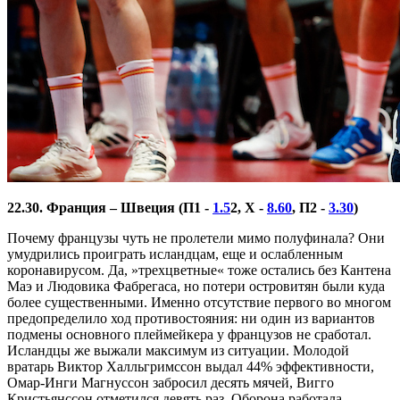
22.30. Франция – Швеция (П1 -
1.5
2, Х -
8.60
, П2 -
3.30
)
Почему французы чуть не пролетели мимо полуфинала? Они
умудрились проиграть исландцам, еще и ослабленным
коронавирусом. Да, »трехцветные« тоже остались без Кантена
Маэ и Людовика Фабрегаса, но потери островитян были куда
более существенными. Именно отсутствие первого во многом
предопределило ход противостояния: ни один из вариантов
подмены основного плеймейкера у французов не сработал.
Исландцы же выжали максимум из ситуации. Молодой
вратарь Виктор Халльгримссон выдал 44% эффективности,
Омар-Инги Магнуссон забросил десять мячей, Вигго
Кристьянссон отметился девять раз. Оборона работала