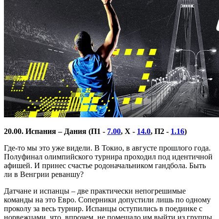
20.00. Испания – Дания (П1 -
7.00
, Х -
14.0
, П2 -
1.16
)
Где-то мы это уже видели. В Токио, в августе прошлого года.
Полуфинал олимпийского турнира проходил под идентичной
афишей. И принес счастье родоначальником гандбола. Быть
ли в Венгрии реваншу?
Датчане и испанцы – две практически непогрешимые
команды на это Евро. Соперники допустили лишь по одному
проколу за весь турнир. Испанцы оступились в поединке с
норвежцами, что, впрочем, не помешало им выйти из группы