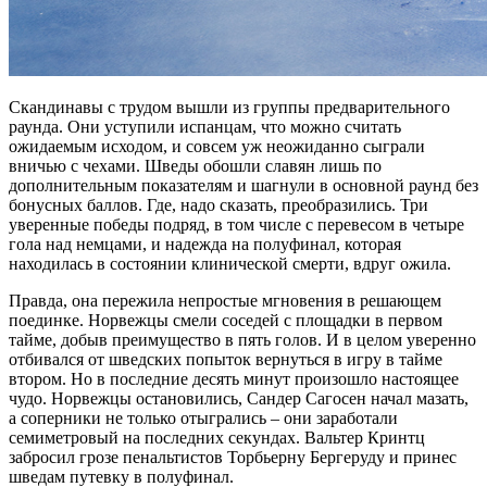
Скандинавы с трудом вышли из группы предварительного
раунда. Они уступили испанцам, что можно считать
ожидаемым исходом, и совсем уж неожиданно сыграли
вничью с чехами. Шведы обошли славян лишь по
дополнительным показателям и шагнули в основной раунд без
бонусных баллов. Где, надо сказать, преобразились. Три
уверенные победы подряд, в том числе с перевесом в четыре
гола над немцами, и надежда на полуфинал, которая
находилась в состоянии клинической смерти, вдруг ожила.
Правда, она пережила непростые мгновения в решающем
поединке. Норвежцы смели соседей с площадки в первом
тайме, добыв преимущество в пять голов. И в целом уверенно
отбивался от шведских попыток вернуться в игру в тайме
втором. Но в последние десять минут произошло настоящее
чудо. Норвежцы остановились, Сандер Сагосен начал мазать,
а соперники не только отыгрались – они заработали
семиметровый на последних секундах. Вальтер Кринтц
забросил грозе пенальтистов Торбьерну Бергеруду и принес
шведам путевку в полуфинал.