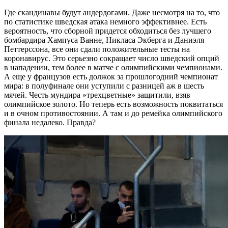
Где скандинавы будут андердогами. Даже несмотря на то, что
по статистике шведская атака немного эффективнее. Есть
вероятность, что сборной придется обходиться без лучшего
бомбардира Хампуса Ванне, Никласа Экберга и Даниэля
Петтерссона, все они сдали положительные тесты на
коронавирус. Это серьезно сокращает число шведский опций
в нападении, тем более в матче с олимпийскими чемпионами.
А еще у французов есть должок за прошлогодний чемпионат
мира: в полуфинале они уступили с разницей аж в шесть
мячей. Честь мундира »трехцветные» защитили, взяв
олимпийское золото. Но теперь есть возможность поквитаться
и в очном противостоянии. А там и до ремейка олимпийского
финала недалеко. Правда?