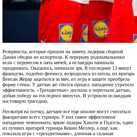
Резервисты, которые пришли на замену лидерам сборной
Дании обедни не испортили. К перерыву родоначальники
вели с перевесом в пять мячей, а исландцы начинали
праздновать. Оказалось, начинали зря. В последние 13 минут
французы, подобно фениксу, возродились из пепла, их вратарь
Венсан Жерар зацепился за мяч, их игра в защите приобрела
форму стены. У датчан же сбился прицел, нападение утратило
эффективность. »Трехцветные« догнали и перегнали датчан,
добыв победу на последних минутах. И устроили исландцам
настоящую трагедию.
Несмотря на осечку, датчане все еще вполне могут считаться
фаворитами всего турнира. У них самое эффективное
нападение чемпионата, яркие лидеры Хансен и Гидсель, один
из лучших вратарей турнира Кевин Меллер, а еще, как
показала игра с »трехцветными«, длинная и сильная