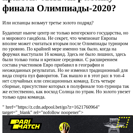
финала Олимпиады-2020?
Или испанцы возьмут третье золото подряд?
Будапешт нынче центр не только венгерского государства, но
и мирового гандбола. Не секрет, что чемпионат Европы
вполне может считаться вторым после Олимпиады турниром
по уровню. По крайней мере именно так было, когда на
форумах выступали 16 команд. Здесь не было лишних, здесь
были только топы и крепкие середняки. С расширением
состава участников Евро прибавил в географии и
неожиданных результатах. Но не изменил традиционный для
вида спорта пул фаворитов. Так вышло и в этот раз: в топ-4
нет случайных или сенсационных команд. Есть четыре
сборные, присутствие которых в полуфинале топ-турнира так
же естественно, как восход Солнца по утрам. Но золото увезет
только одна команда.
" href="https://z.cdn.adpool.bet/go?z=1621760964"
target="_blank" rel="nofollow noopener">