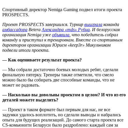
Спортивный директор Nemiga Gaming подвел итоги проекта
PROSPECTS.
Проект PROSPECTS завершился. Турнир
выиграла
команда
амбассадора
Betera
Александра «mds» Рубца
. И белорусская
организация Nemiga уже
объявила
, что победитель собрал
команду и приступил к тренировкам. Вместе со спортивным
директором организации Юрием «keep3r» Микульчиком
подвели итоги проекта.
— Как оцениваете результат проекта?
— Мы собрали достаточно боевых молодых ребят, сделали
финальную пятерку. Тренеры также отметили, что смело
можно было бы собирать две способные команды, что не
может не радовать.
— Насколько вы довольны проектом в целом? И что из его
деталей можете выделить?
— Проект в таком формате был первым для нас, не все
задумки удалось воплотить, но сделали выводы и набрались
опыта для будущих реализаций. До самого старта проекта все
CS-комьюнити Беларуси было раздроблено: каждый сам за