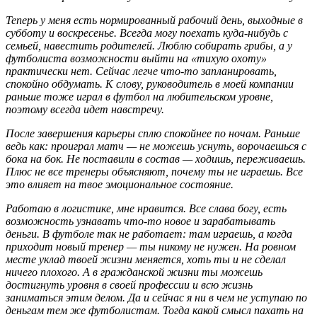
Теперь у меня есть нормированный рабочий день, выходные в
субботу и воскресенье. Всегда могу поехать куда-нибудь с
семьей, навестить родителей. Люблю собирать грибы, а у
футболиста возможности выйти на «тихую охоту»
практически нет. Сейчас легче что-то запланировать,
спокойно обдумать. К слову, руководитель в моей компании
раньше тоже играл в футбол на любительском уровне,
поэтому всегда идет навстречу.
После завершения карьеры сплю спокойнее по ночам. Раньше
ведь как: проиграл матч — не можешь уснуть, ворочаешься с
бока на бок. Не поставили в состав — ходишь, переживаешь.
Плюс не все тренеры объясняют, почему ты не играешь. Все
это влияет на твое эмоциональное состояние.
Работаю в логистике, мне нравится. Все слава богу, есть
возможность узнавать что-то новое и зарабатывать
деньги. В футболе так не работает: там играешь, а когда
приходит новый тренер — ты никому не нужен. На ровном
месте уклад твоей жизни меняется, хоть ты и не сделал
ничего плохого. А в гражданской жизни ты можешь
достигнуть уровня в своей профессии и всю жизнь
заниматься этим делом. Да и сейчас я ни в чем не уступаю по
деньгам тем же футболистам. Тогда какой смысл пахать на