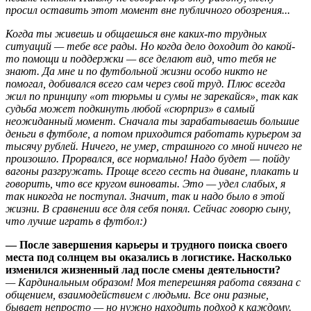
просил оставить этот момент вне публичного обозрения...
Когда ты живешь и общаешься вне каких-то трудных
ситуаций — тебе все рады. Но когда дело доходит до какой-
то помощи и поддержки — все делают вид, что тебя не
знают. Да мне и по футбольной жизни особо никто не
помогал, добивался всего сам через свой труд. Плюс всегда
жил по принципу «от тюрьмы и сумы не зарекайся», так как
судьба может подкинуть любой «сюрприз» в самый
неожиданный момент. Сначала ты зарабатываешь большие
деньги в футболе, а потом приходится работать курьером за
тысячу рублей. Ничего, не умер, страшного со мной ничего не
произошло. Прорвался, все нормально! Надо будет — пойду
вагоны разгружать. Проще всего сесть на диване, плакать и
говорить, что все кругом виноваты. Это — удел слабых, я
так никогда не поступал. Значит, так и надо было в этой
жизни. В сравнении все для себя понял. Сейчас говорю сыну,
что лучше играть в футбол:)
— После завершения карьеры и трудного поиска своего
места под солнцем вы оказались в логистике. Насколько
изменился жизненный лад после смены деятельности?
— Кардинальным образом! Моя теперешняя работа связана с
общением, взаимодействием с людьми. Все они разные,
бывает непросто — но нужно находить подход к каждому.