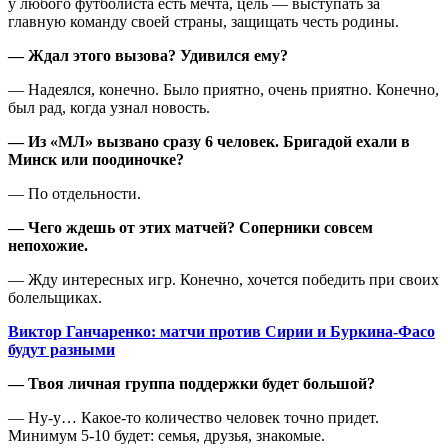
у любого футболиста есть мечта, цель — выступать за
главную команду своей страны, защищать честь родины.
— Ждал этого вызова? Удивился ему?
— Надеялся, конечно. Было приятно, очень приятно. Конечно,
был рад, когда узнал новость.
— Из «МЛ» вызвано сразу 6 человек. Бригадой ехали в
Минск или поодиночке?
— По отдельности.
— Чего ждешь от этих матчей? Соперники совсем
непохожие.
— Жду интересных игр. Конечно, хочется победить при своих
болельщиках.
Виктор Ганчаренко: матчи против Сирии и Буркина-Фасо
будут разными
— Твоя личная группа поддержки будет большой?
— Ну-у… Какое-то количество человек точно придет.
Минимум 5-10 будет: семья, друзья, знакомые.