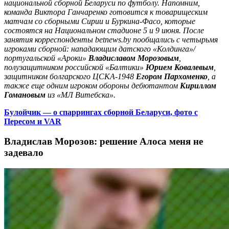
национальной сборной Беларуси по футболу. Напомним,
команда Виктора Ганчаренко готовится к товарищеским
матчам со сборными Сирии и Буркина-Фасо, которые
состоятся на Национальном стадионе 5 и 9 июня. После
занятия корреспонденты
betnews
.
by
пообщались с четырьмя
игроками сборной: нападающим датского «Колдинга»/
португальской «Ароки»
Владиславом Морозовым
,
полузащитником российской «Балтики»
Юрием Ковалевым
,
защитником болгарского ЦСКА-1948
Егором Пархоменко
, а
также еще одним игроком обороны дебютантом
Кириллом
Гомановым
из «МЛ Витебска».
Булойчик — о спаррингах сборной Беларуси, фото с
Пересом и VAR
Владислав Морозов: решение Алоса меня не
задевало