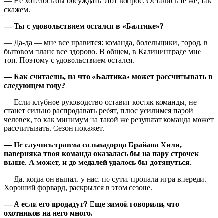
— Не хотелось бы обсуждать этот вопрос. Остались те же, так
скажем.
— Ты с удовольствием остался в «Балтике»?
— Да-да — мне все нравится: команда, болельщики, город, в
бытовом плане все здорово. В общем, в Калининграде мне
топ. Поэтому с удовольствием остался.
— Как считаешь, на что «Балтика» может рассчитывать в
следующем году?
— Если клубное руководство оставит костяк команды, не
станет сильно распродавать ребят, плюс усилимся парой
человек, то как минимум на такой же результат команда может
рассчитывать. Сезон покажет.
— Не случись травма сальвадорца Брайана Хиля,
наверняка твоя команда оказалась бы на пару строчек
выше. А может, и до медалей удалось бы дотянуться.
— Да, когда он выпал, у нас, по сути, пропала игра впереди.
Хороший форвард, раскрылся в этом сезоне.
— А если его продадут? Еще зимой говорили, что
охотников на него много.