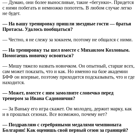
— Думаю, они более выносливые, такие «бегунки». Придется
с ними побегать и немножко попотеть. В любом случае легко
не будет.
— На вашу тренировку пришли звездные гости — братья
Протасы. Удалось пообщаться?
— Честно, я не слежу за хоккеем, поэтому не общался с ними.
— На тренировку ты шел вместе с Михаилом Козловым.
Помогаешь новичку освоиться?
— Мишу тяжело назвать новичком. Он опытный, старше всех,
сам может показать, что и как. Но именно на базе академии
БФФ он впервые, поэтому приходится подсказывать, что и где
находится.
— Может, вместе с ним замолвите словечко перед
тренером за Ивана Садовничия?
— За Ваньку его игра скажет. Он молодец, держит марку, как
и в прошлых сезонах. Все возможно, почему нет?
— Поздравляю с серебряными медалями чемпионата
Болгарии! Как оценишь свой первый сезон за границей?