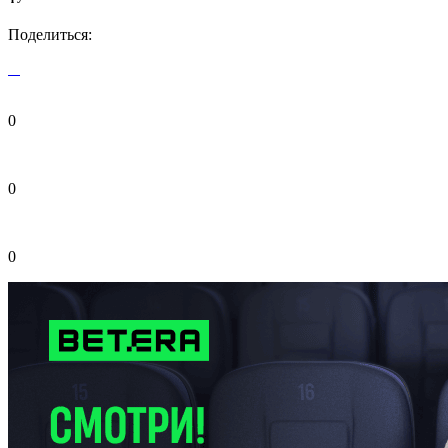
Поделиться:
0
0
0