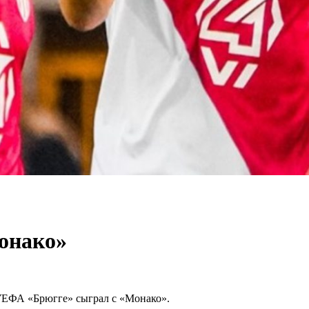
онако»
 УЕФА «Брюгге» сыграл с «Монако».