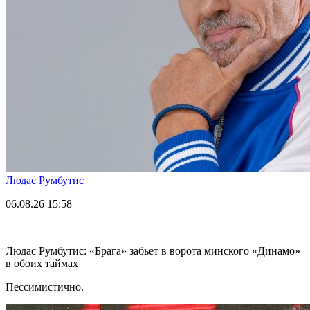
Людас Румбутис
06.08.26
15:58
Людас Румбутис: «Брага» забьет в ворота минского «Динамо»
в обоих таймах
Пессимистично.