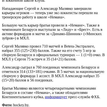
В хоккейной школе клуба.
Нападающие Сергей и Александр Малявко завершили
карьеры игроков — теперь уже экс-хоккеисты перешли на
тренерскую работу в школе «Немана».
Большую часть карьер братья провели в «Немане». Также в
чемпионате Беларуси выступали за «Лиду» и «Брест». Есть в
активе форвардов и матчи за «Динамо-Шинник» («Минских
зубров») в МХЛ.
Сергей Малявко провел 710 матчей в Betera-Экстралиге,
набрал 355 (125+230) баллов. Также на его счету 5 игр за
сборную Беларуси в официальных турнирах — 1 (1+0) очко. В
МХЛ у Сергея 75 встреч и 35 (14+21) баллов.
Александр сыграл в 760 поединках чемпионата Беларуси и
отметился 314 (133+181) очками. В 5 матчах за национальную
сборную у форварда 1 ассист. В МХЛ Александр набрал 35
(15+20) баллов в 56 поединках.
Братья Малявко являются четырехкратными чемпионами
Беларуси в составе «Немана», а также обладателями
Континентального кубка,
информирует
пресс-служба ФХБ.
Фото:
hockey.by.