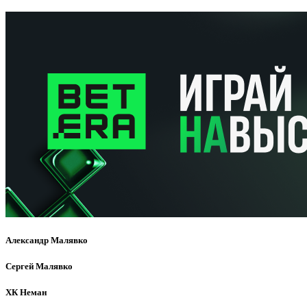
Александр Малявко
Сергей Малявко
ХК Неман