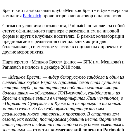
Брестский гандбольный клуб «Мешков Брест» и букмекерская
компания
Parimatch
пролонгировали договор о партнерстве.
Согласно условиям соглашения, Parimatch оставляет за собой
статус официального партнера с размещением на игровой
форме и других клубных носителях. В рамках коллаборации
предполагается реализация специальных акций для
болельщиков, совместное участие в социальных проектах и
другие мероприятия.
Партнерство «Мешков Брест» (ранее — БГК им. Мешкова) и
Parimatch началось в декабре 2018 года.
— «Мешков Брест» — лидер белорусского гандбола и один из
сильнейших клубов Европы. Прошлый сезон стал лучшим в
истории клуба, наши партнеры подарили мощные эмоции
болельщикам — обыгрывая ТОП-команды, гандболисты из
Бреста впервые вышли в четвертьфинал Лиги чемпионов, в
«Париматч Суперлиге» и Кубке они не проиграли ни одного
матча сезона. За два года яркого партнерства мы
реализовали много интересных проектов. В стартующем
сезоне, как всегда, постараемся удивить нестандартными
интеграциями и сделать наш гандбол еще более заметным и
зрелищным,
— отметил
коммерческий директор Parimatch