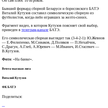
Он сам плюс 10 игроков.
Бывший форвард сборной Беларуси и борисовского БАТЭ
Виталий Кутузов составил символическую сборную из
футболистов, когда-либо игравших за желто-синих.
Фрагмент видео, в котором Кутузов поясняет свой выбор,
приведен в
телеграм-канале
БАТЭ.
Его символическая сборная выглядит так (3-4-2-1): Ю.Жевнов
— Е.Филипенко, М.Сиваков, Д.Поляков — П.Нехайчик,
С.Драгун, А.Глеб, А.Юревич — М.Иванич, И.Стасевич —
В.Кутузов.
Фото
: «На банке».
Betera-высшая лига
Виталий Кутузов
ФК БАТЭ
Поделиться: