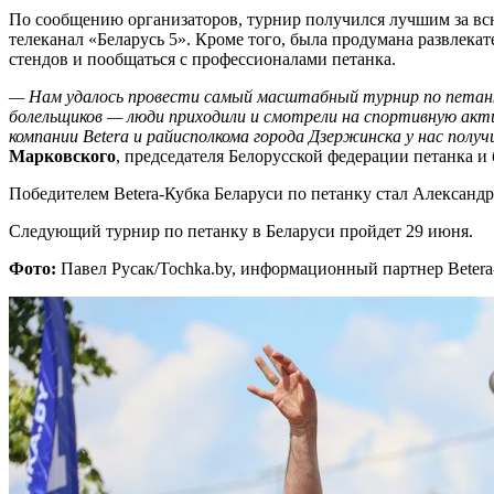
По сообщению организаторов, турнир получился лучшим за вс
телеканал «Беларусь 5». Кроме того, была продумана развлек
стендов и пообщаться с профессионалами петанка.
— Нам удалось провести самый масштабный турнир по петанку 
болельщиков — люди приходили и смотрели на спортивную акт
компании Betera и райисполкома города Дзержинска у нас по
Марковского
, председателя Белорусской федерации петанка и 
Победителем Betera-Кубка Беларуси по петанку стал Александ
Следующий турнир по петанку в Беларуси пройдет 29 июня.
Фото:
Павел Русак/Tochka.by, информационный партнер Betera-