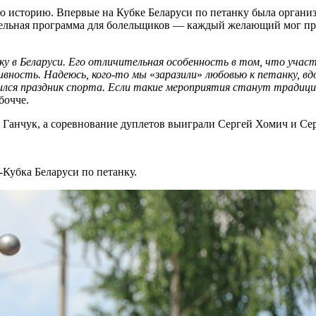
ю историю. Впервые на Кубке Беларуси по петанку была органи
ательная программа для болельщиков — каждый желающий мог про
в Беларуси. Его отличительная особенность в том, что участво
ивность. Надеюсь, кого-то мы
«
заразили
»
любовью к петанку, вд
лучился праздник спорта. Если такие мероприятия станут трад
бочче.
р Ганчук, а соревнование дуплетов выиграли Сергей Хомич и Се
Кубка Беларуси по петанку.