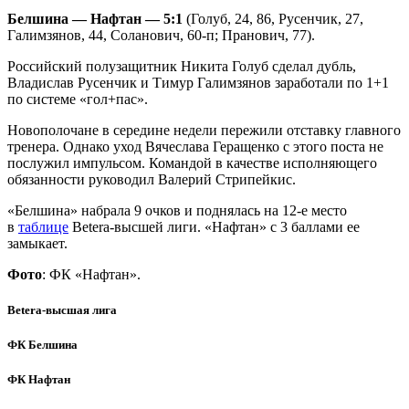
Белшина — Нафтан — 5:1
(Голуб, 24, 86, Русенчик, 27,
Галимзянов, 44, Соланович, 60-п; Пранович, 77).
Российский полузащитник Никита Голуб сделал дубль,
Владислав Русенчик и Тимур Галимзянов заработали по 1+1
по системе «гол+пас».
Новополочане в середине недели пережили отставку главного
тренера. Однако уход Вячеслава Геращенко с этого поста не
послужил импульсом. Командой в качестве исполняющего
обязанности руководил Валерий Стрипейкис.
«Белшина» набрала 9 очков и поднялась на 12-е место
в
таблице
Betera-высшей лиги. «Нафтан» с 3 баллами ее
замыкает.
Фото
: ФК «Нафтан».
Betera-высшая лига
ФК Белшина
ФК Нафтан