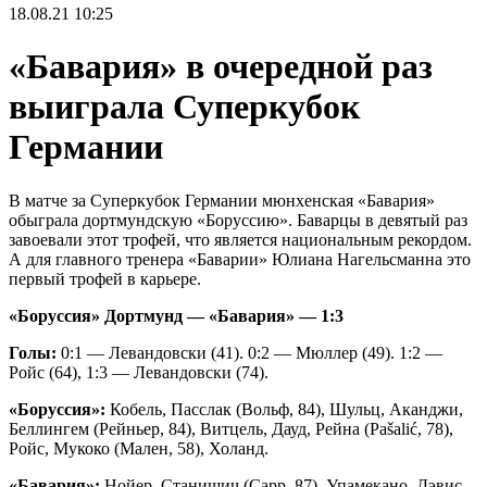
18.08.21
10:25
«Бавария» в очередной раз
выиграла Суперкубок
Германии
В матче за Суперкубок Германии мюнхенская «Бавария»
обыграла дортмундскую «Боруссию». Баварцы в девятый раз
завоевали этот трофей, что является национальным рекордом.
А для главного тренера «Баварии» Юлиана Нагельсманна это
первый трофей в карьере.
«Боруссия» Дортмунд — «Бавария» — 1:3
Голы:
0:1 — Левандовски (41). 0:2 — Мюллер (49). 1:2 —
Ройс (64), 1:3 — Левандовски (74).
«Боруссия»:
Кобель, Пасслак (Вольф, 84), Шульц, Аканджи,
Беллингем (Рейньер, 84), Витцель, Дауд, Рейна (Pašalić, 78),
Ройс, Мукоко (Мален, 58), Холанд.
«Бавария»:
Нойер, Станишич (Сарр, 87), Упамекано, Дэвис,