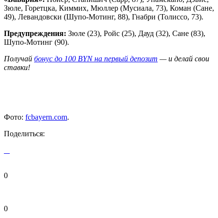
Зюле, Горетцка, Киммих, Мюллер (Мусиала, 73), Коман (Сане,
49), Левандовски (Шупо-Мотинг, 88), Гнабри (Толиссо, 73).
Предупреждения:
Зюле (23), Ройс (25), Дауд (32), Сане (83),
Шупо-Мотинг (90).
Получай
бонус до 100 BYN на первый депозит
— и делай свои
ставки!
Фото:
fcbayern.com
.
Поделиться:
0
0