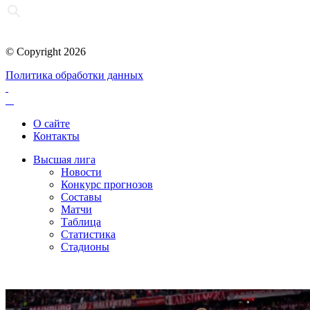
© Copyright 2026
Политика обработки данных
О сайте
Контакты
Высшая лига
Новости
Конкурс прогнозов
Составы
Матчи
Таблица
Статистика
Стадионы