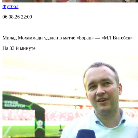
Футбол
06.08.26
22:09
Милад Мохаммади удален в матче «Борац» — «МЛ Витебск»
На 33-й минуте.