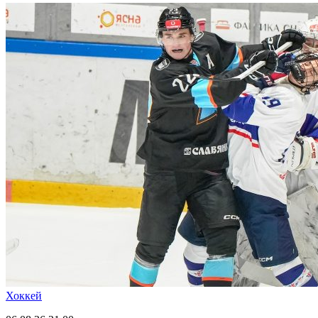
Хоккей