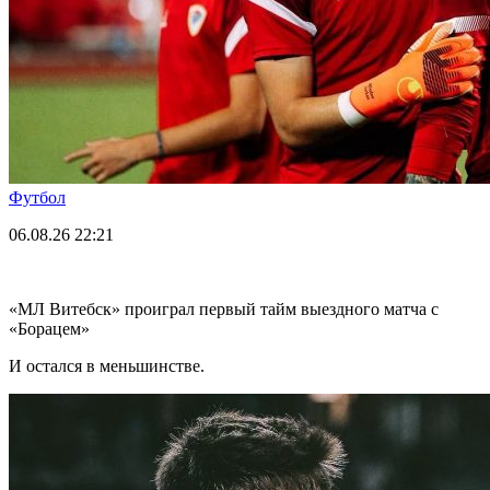
Футбол
06.08.26
22:21
«МЛ Витебск» проиграл первый тайм выездного матча с
«Борацем»
И остался в меньшинстве.