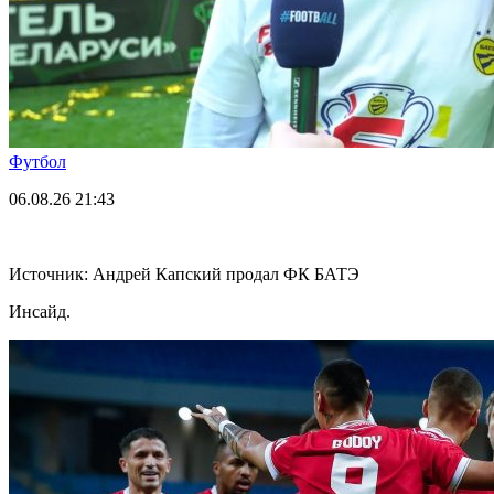
Футбол
06.08.26
21:43
Источник: Андрей Капский продал ФК БАТЭ
Инсайд.