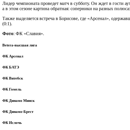
Лидер чемпионата проведет матч в субботу. Он ждет в гости а
а в этом сезоне картина обратная: соперники на разных полюс
Также выделяется встреча в Борисове, где «Арсенал», одержа
(0:1).
Фото
: ФК «Славия».
Betera-высшая лига
ФК Арсенал
ФК БАТЭ
ФК Витебск
ФК Гомель
ФК Динамо Минск
ФК Динамо-Брест
ФК Ислочь