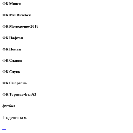
ФК Минск
ФК МЛ Витебск
ФК Молодечно-2018
ФК Нафтан
ФК Неман
ФК Славия
ФК Слуцк
ФК Сморгонь
ФК Торпедо-БелАЗ
футбол
Поделиться: