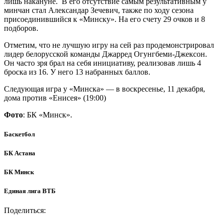
лишь накануне. В его отсутствие самым результативным у
минчан стал Александар Зечевич, также по ходу сезона
присоединившийся к «Минску». На его счету 29 очков и 8
подборов.
Отметим, что не лучшую игру на сей раз продемонстрировал
лидер белорусской команды Джарред Огунгбеми-Джексон.
Он часто зря брал на себя инициативу, реализовав лишь 4
броска из 16. У него 13 набранных баллов.
Следующая игра у «Минска» — в воскресенье, 11 декабря,
дома против «Енисея» (19:00)
Фото
: БК «Минск».
Баскетбол
БК Астана
БК Минск
Единая лига ВТБ
Поделиться: