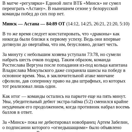
В матче «регулярки» Единой лиги ВТБ «Минск» не сумел
переиграть «Астану». В нынешнем сезоне у белорусской
команды побед до сих пор нет.
Минск — Астана — 84:89 ОТ
(14:12, 14:25, 26:21, 21:20, 5:10)
В то же время следует констатировать, что «драконы» как
никогда были близки к первому успеху. Ведь они впервые
дотянули до овертайма, что им, безусловно, делает честь.
За минуту с небольшим хозяева уступали 73:78, но сумели
набрать шесть очков подряд. Таким образом, команда
Ростислава Вергуна после попадания из-под кольца капитана
Владислава Микульского даже сохраняла шансы на победу в
основное время. Увы, в заключительной атаке минчане
сфолили, дав сопернику право на два штрафных, из которых
тот реализовал лишь один.
Как итог — команды остались на паркете еще на пять минут.
Увы, убедительный дебют экстра-тайма (5:2) сменился крайне
неудачным его продолжением, когда противник набрал восемь
баллов в ответ.
За «Минск» пока не дебютировал новобранец Артем Забелин,
о подписании которого «огнедышащими» было объявлено