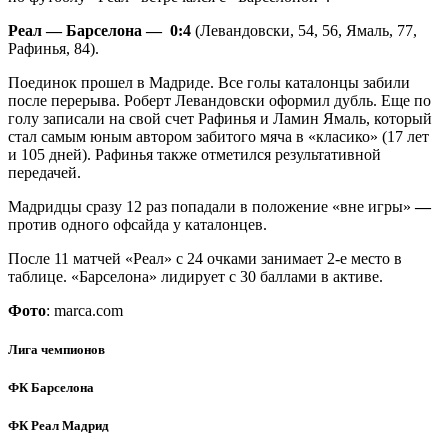
Реал — Барселона — 0:4
(Левандовски, 54, 56, Ямаль, 77,
Рафинья, 84).
Поединок прошел в Мадриде. Все голы каталонцы забили
после перерыва. Роберт Левандовски оформил дубль. Еще по
голу записали на свой счет Рафинья и Ламин Ямаль, который
стал самым юным автором забитого мяча в «класико» (17 лет
и 105 дней). Рафинья также отметился результативной
передачей.
Мадридцы сразу 12 раз попадали в положение «вне игры»
—
против одного офсайда у каталонцев.
После 11 матчей «Реал» с 24 очками занимает 2-е место в
таблице. «Барселона» лидирует с 30 баллами в активе.
Фото
: marca.com
Лига чемпионов
ФК Барселона
ФК Реал Мадрид