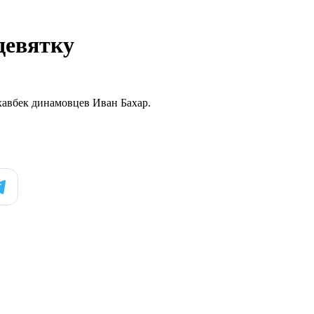
девятку
 хавбек динамовцев Иван Бахар.