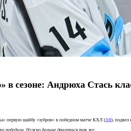
 в сезоне: Андрюха Стась кла
а» первую шайбу «зубров» в победном матче КХЛ (
3:0
), подвел 
что победили. Нужно дальше двигаться так же.