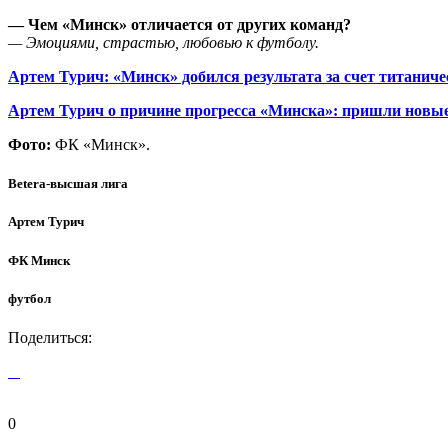
— Чем «Минск» отличается от других команд?
— Эмоциями, страстью, любовью к футболу.
Артем Турич: «Минск» добился результата за счет титанич
Артем Турич о причине прогресса «Минска»: пришли новые 
Фото:
ФК «Минск».
Betera-высшая лига
Артем Турич
ФК Минск
футбол
Поделиться:
0