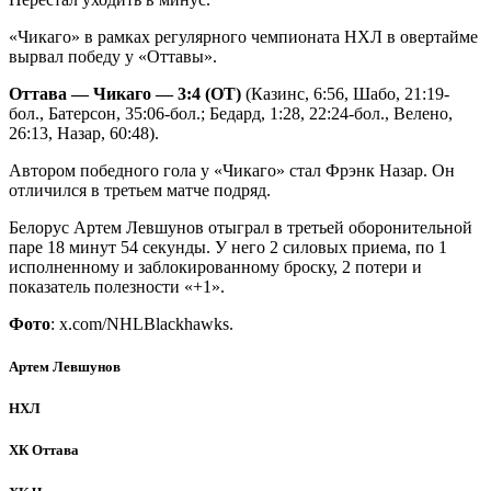
«Чикаго» в рамках регулярного чемпионата НХЛ в овертайме
вырвал победу у «Оттавы».
Оттава — Чикаго — 3:4 (ОТ)
(Казинс, 6:56, Шабо, 21:19-
бол., Батерсон, 35:06-бол.; Бедард, 1:28, 22:24-бол., Велено,
26:13, Назар, 60:48).
Автором победного гола у «Чикаго» стал Фрэнк Назар. Он
отличился в третьем матче подряд.
Белорус Артем Левшунов отыграл в третьей оборонительной
паре 18 минут 54 секунды. У него 2 силовых приема, по 1
исполненному и заблокированному броску, 2 потери и
показатель полезности «+1».
Фото
: x.com/NHLBlackhawks.
Артем Левшунов
НХЛ
ХК Оттава