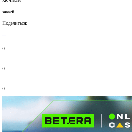
ХК Чикаго
хоккей
Поделиться:
0
0
0