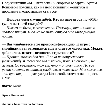
Полузащитник «МЛ Витебска» и сборной Беларуси Артем
Концевой пояснил, как на него повлияли женитьба и
прощание с холостяцким статусом.
— Поздравляем с женитьбой. Кто из партнеров по «МЛ»
гулял на твоей свадьбе?
—
Никого не было, к сожалению. Пожалуй, очень много о
свадьбе пишут. Я даже не знаю, откуда эта информация
пошла.
— Вы улыбаетесь всю пресс-конференцию. К игре с
сирийцами вы готовились еще в статусе холостяка. Может,
добавилось ответственности, серьезности?
—
Прошло только два дня. Я пока не почувствовал
[изменений]. К тому же мы с женой, пока я в сборной, не
живем. Со временем, может, что-то изменится. Но все
равно хочется остаться улыбчивым человеком. Мне кажется,
это красит,
— порассуждал Концевой, отвечая на вопросы
СМИ.
Фото
: БФФ.
Артем Концевой
сборная Беларуси по футболу