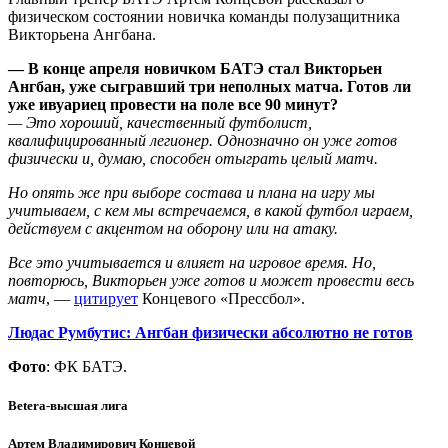
физическом состоянии новичка команды полузащитника
Викторьена Ангбана.
— В конце апреля новичком БАТЭ стал Викторьен
Ангбан, уже сыгравший три неполных матча. Готов ли
уже ивуариец провести на поле все 90 минут?
— Это хороший, качественный футболист,
квалифицированный легионер. Однозначно он уже готов
физически и, думаю, способен отыграть целый матч.
Но опять же при выборе состава и плана на игру мы
учитываем, с кем мы встречаемся, в какой футбол играем,
действуем с акцентом на оборону или на атаку.
Все это учитывается и влияет на игровое время. Но,
повторюсь, Викторьен уже готов и может провести весь
матч
, —
цитирует
Концевого «Прессбол».
Людас Румбутис: Ангбан физически абсолютно не готов
Фото
: ФК БАТЭ.
Betera-высшая лига
Артем Владимирович Концевой