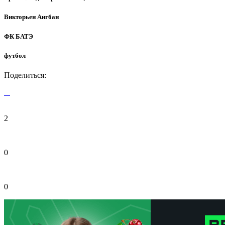
Викторьен Ангбан
ФК БАТЭ
футбол
Поделиться:
2
0
0