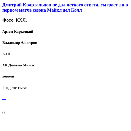
Дмитрий Квартальнов не дал четкого ответа, сыграет ли в
первом матче сезона Майкл дел Колл
Фото
: КХЛ.
Артем Каркоцкий
Владимир Алистров
КХЛ
ХК Динамо Минск
хоккей
Поделиться:
0