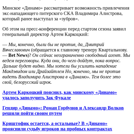
Минское «Динамо» рассматривает возможность привлечения
экс-нападающего питерского СКА Владимира Алистрова,
который ранее выступал за «зубров».
Об этом на пресс-конференции перед стартом сезона заявил
генеральный директор Артем Каркоцкий:
—
Мы, конечно, были бы не против, да, Дмитрий
Вячеславович
(обращается к главному тренеру Квартальнову.
—
Bet News
)?
Он сейчас неограниченно свободный агент. Мы
ведем переговоры. Куда они, до чего дойдут, пока вопрос.
Дальше будет видно. Мы хотели бы усилить нападение
Макдэвидом или Драйзайтлем Но, конечно, мы не против
видеть Владимира Алистрова в «Динамо». Тем более это
свой, белорусский игрок.
Артем Каркоцкий пояснил, как минскому «Динамо»
удалось заполучить Зак Фукале
Гендир «Динамо»: Роман Горбунов и Александр Волков
решили пойти своим путем
Криштофик остается, а остальные? В «Динамо»
прояснили судьбу игроков на пробных контрактах