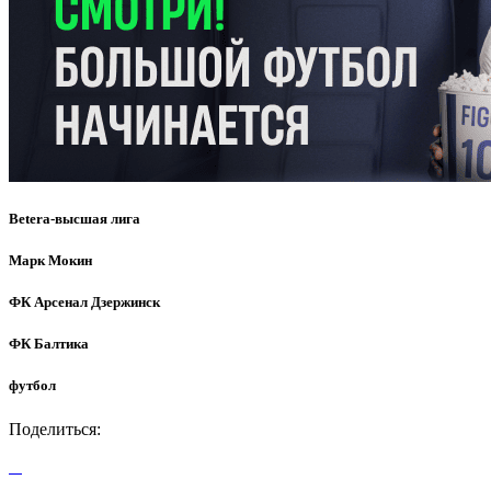
Betera-высшая лига
Марк Мокин
ФК Арсенал Дзержинск
ФК Балтика
футбол
Поделиться: