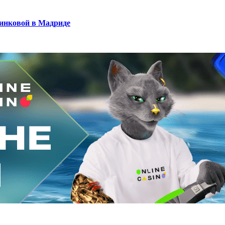
инковой в Мадриде