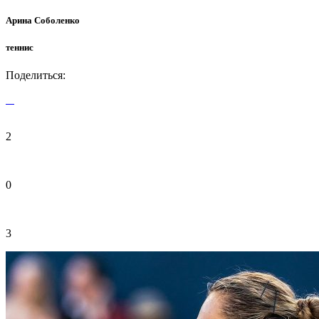
Арина Соболенко
теннис
Поделиться:
2
0
3