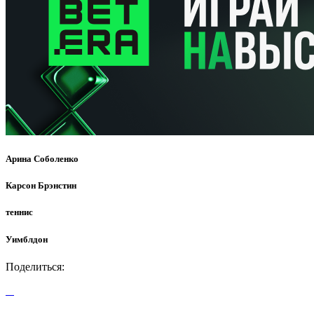
Арина Соболенко
Карсон Брэнстин
теннис
Уимблдон
Поделиться: