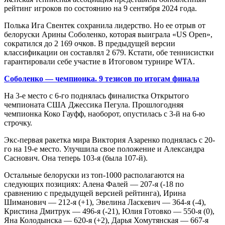
рейтинг игроков по состоянию на 9 сентября 2024 года.
Полька Ига Свентек сохранила лидерство. Но ее отрыв от
белоруски Арины Соболенко, которая выиграла «US Open»,
сократился до 2 169 очков. В предыдущей версии
классификации он составлял 2 679. Кстати, обе теннисистки
гарантировали себе участие в Итоговом турнире WTA.
Соболенко — чемпионка. 9 тезисов по итогам финала
На 3-е место с 6-го поднялась финалистка Открытого
чемпионата США Джессика Пегула. Прошлогодняя
чемпионка Коко Гауфф, наоборот, опустилась с 3-й на 6-ю
строчку.
Экс-первая ракетка мира Виктория Азаренко поднялась с 20-
го на 19-е место. Улучшила свое положение и Александра
Саснович. Она теперь 103-я (была 107-й).
Остальные белоруски из топ-1000 располагаются на
следующих позициях: Алена Фалей — 207-я (-18 по
сравнению с предыдущей версией рейтинга), Ирина
Шиманович — 212-я (+1), Эвелина Ласкевич — 364-я (-4),
Кристина Дмитрук — 496-я (-21), Юлия Готовко — 550-я (0),
Яна Колодынска — 620-я (+2), Дарья Хомутянская — 667-я