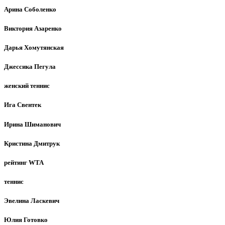
Арина Соболенко
Виктория Азаренко
Дарья Хомутянская
Джессика Пегула
женский теннис
Ига Свентек
Ирина Шиманович
Кристина Дмитрук
рейтинг WTA
теннис
Эвелина Ласкевич
Юлия Готовко