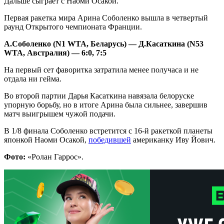
Дальше сыграет с Наоми Осакой.
Первая ракетка мира Арина Соболенко вышла в четвертый
раунд Открытого чемпионата Франции.
А.Соболенко (N1 WTA, Беларусь) — Д.Касаткина (N53
WTA, Австралия) — 6:0, 7:5
На первый сет фаворитка затратила менее получаса и не
отдала ни гейма.
Во второй партии Дарья Касаткина навязала белоруске
упорную борьбу, но в итоге Арина была сильнее, завершив
матч выигрышем чужой подачи.
В 1/8 финала Соболенко встретится с 16-й ракеткой планеты
японкой Наоми Осакой,
победившей
американку Иву Йович.
Фото:
«Ролан Гаррос».