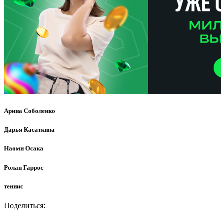
Арина Соболенко
Дарья Касаткина
Наоми Осака
Ролан Гаррос
теннис
Поделиться: