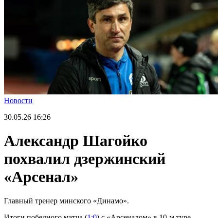
Новости
30.05.26
16:26
Александр Шагойко
похвалил дзержинский
«Арсенал»
Главный тренер минского «Динамо».
Итоги победного матча (
1:0
) с «Арсеналом» в 10-м туре