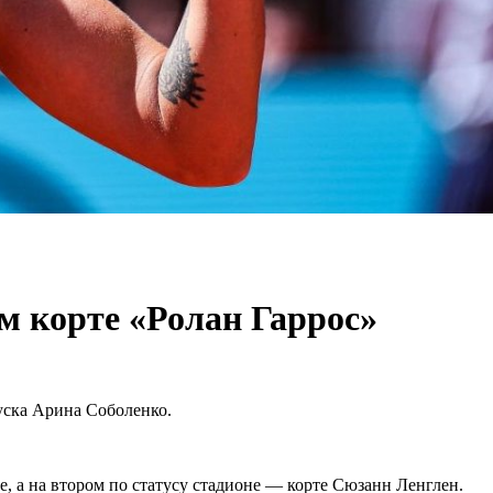
ом корте «Ролан Гаррос»
руска Арина Соболенко.
, а на втором по статусу стадионе — корте Сюзанн Ленглен.