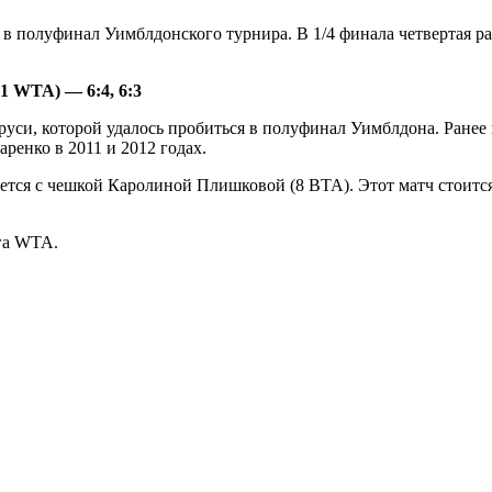
 полуфинал Уимблдонского турнира. В 1/4 финала четвертая рак
1 WТА) — 6:4, 6:3
ларуси, которой удалось пробиться в полуфинал Уимблдона. Ран
ренко в 2011 и 2012 годах.
тся с чешкой Каролиной Плишковой (8 ВТА). Этот матч стоится 8
га WTA.