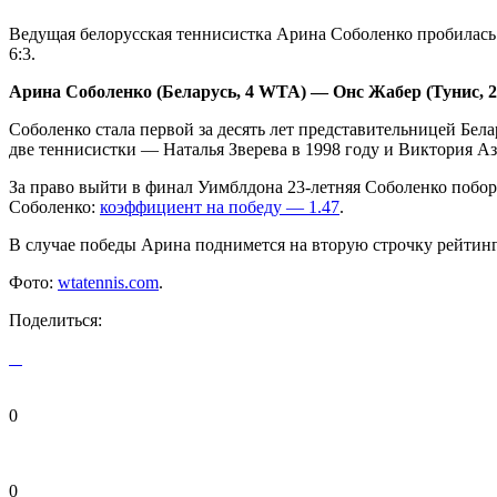
Ведущая белорусская теннисистка Арина Соболенко пробилась в
6:3.
Арина Соболенко (Беларусь, 4 WТА) — Онс Жабер (Тунис, 2
Соболенко стала первой за десять лет представительницей Бе
две теннисистки — Наталья Зверева в 1998 году и Виктория Аза
За право выйти в финал Уимблдона 23-летняя Соболенко поборе
Соболенко:
коэффициент на победу — 1.47
.
В случае победы Арина поднимется на вторую строчку рейтин
Фото:
wtatennis.com
.
Поделиться:
0
0